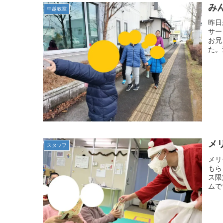
み
中越教室
昨日
サー
お兄
た。
メ
スタッフ
メリ
もら
ス限
ムで