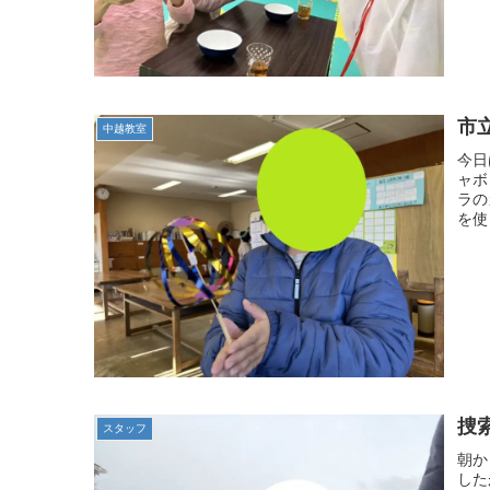
市
中越教室
今日
ャボ
ラの
を使
捜
スタッフ
朝か
した