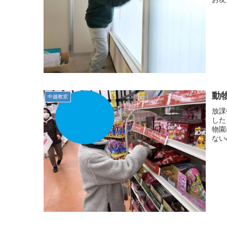
動物
中越教室
放課
した
物園
ない