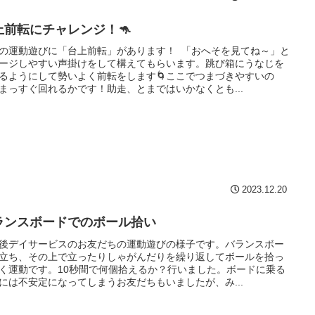
上前転にチャレンジ！🦘
の運動遊びに「台上前転」があります！ 「おへそを見てね～」と
ージしやすい声掛けをして構えてもらいます。跳び箱にうなじを
るようにして勢いよく前転をします🌀ここでつまづきやすいの
まっすぐ回れるかです！助走、とまではいかなくとも...
2023.12.20
ランスボードでのボール拾い
後デイサービスのお友だちの運動遊びの様子です。バランスボー
立ち、その上で立ったりしゃがんだりを繰り返してボールを拾っ
く運動です。10秒間で何個拾えるか？行いました。ボードに乗る
には不安定になってしまうお友だちもいましたが、み...