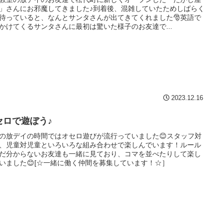
」さんにお邪魔してきました♪到着後、混雑していたためしばらく
待っていると、なんとサンタさんが出てきてくれました🎅英語で
かけてくるサンタさんに最初は驚いた様子のお友達で...
2023.12.16
セロで遊ぼう♪
の放デイの時間ではオセロ遊びが流行っていました😊スタッフ対
、児童対児童といろいろな組み合わせで楽しんでいます！ルール
だ分からないお友達も一緒に見ており、コマを並べたりして楽し
いました😊[☆一緒に働く仲間を募集しています！☆］