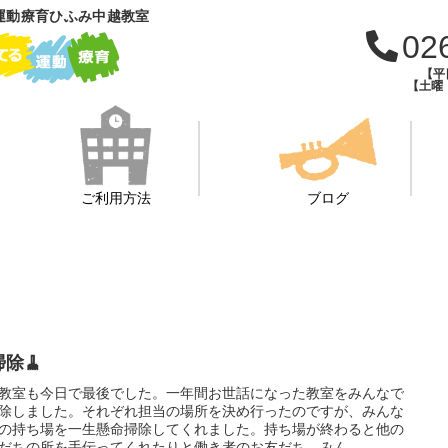
運動療育ひふみ中越教室
02
【平日
【土曜・
ご利用方法
ブログ
除🧹
教室も今日で最後でした。一年間お世話になった教室をみんなで
除しました。それぞれ担当の場所を決め行ったのですが、みんな
の持ち場を一生懸命掃除してくれました。持ち場が終わると他の
だちの所を手伝ってくれたりと働き者のお友だち。みん...