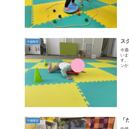
スク
中越教室
今週
いま
す。
ンか
「
中越教室
中越