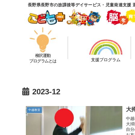
長野県長野市の放課後等デイサービス・児童発達支援 
柳沢運動
支援プログラム
プログラムとは
2023-12
大掃
中越教室
中越
大掃
自分
お友