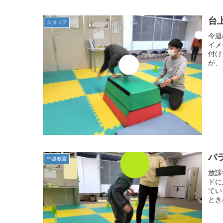
台
スタッフ
今週
イメ
付け
が、
バ
中越教室
放課
ドに
てい
とき