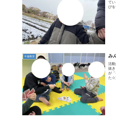
てい
びを
み
中越教室
活動
抜き
が「
た☆