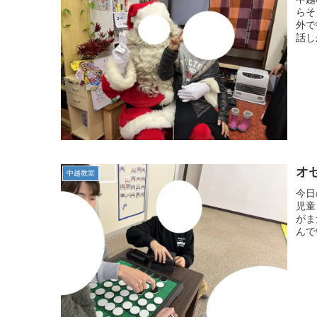
らそ
外で
話し
オ
中越教室
今日
児童
がま
んで