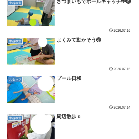
さつまいもでボールキャッチ🤲🏐
中越教室
2026.07.16
よくみて動かそう🏐
中越教室
2026.07.15
プール日和
スタッフ
2026.07.14
周辺散歩🚶
中越教室