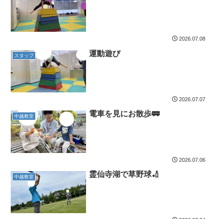
2026.07.08
運動遊び
スタッフ
2026.07.07
電車を見にお散歩🚃
中越教室
2026.07.06
霊仙寺湖で草野球🏏
中越教室