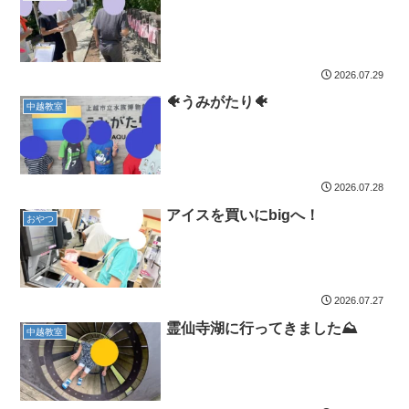
2026.07.29
🐠うみがたり🐠
中越教室
2026.07.28
アイスを買いにbigへ！
おやつ
2026.07.27
霊仙寺湖に行ってきました⛰️
中越教室