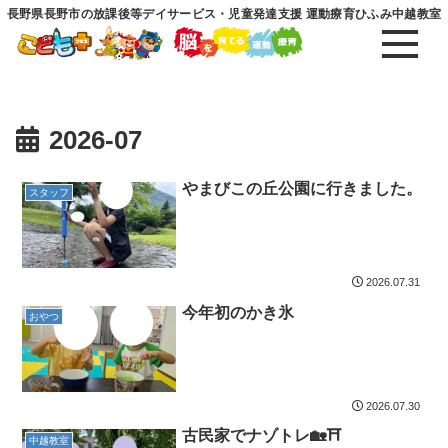
長野県長野市の放課後等デイサービス・児童発達支援 運動療育ひふみ中越教室
2026-07
やまびこの丘公園に行きました。
スタッフ
2026.07.31
今年初のかき氷
おやつ
2026.07.30
古民家でナゾトレ🏡⛩️
中越教室