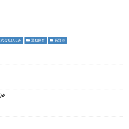
株式会社ひふみ
運動療育
長野市
🌽