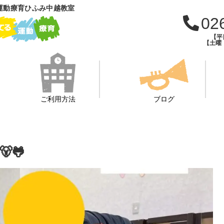
運動療育ひふみ中越教室
02
【平日
【土曜・
ご利用方法
ブログ
🐸