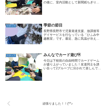
の後に、室内活動として新聞紙ちぎりを
行いました☺ビリビリビリ・・・と破れ
ていく新聞紙を見て笑顔のお友達☆ちぎ
った新聞紙を集めてみんなで新聞紙風呂
も作りました！新聞紙を空...
季節の節目
スタッフ
長野県長野市で児童発達支援、放課後等
デイサービスを行なっている「ひふみ中
越教室」です。最近、急に気温が冷え込
んでしまったこともあり、体調を崩して
いる児童が何人か見られるようになって
きました。手洗いは、風邪や他の病気の
予防になるので、外から帰...
みんなでカード遊び🃏
スタッフ
今日は下校前の自由時間でカードゲーム
が盛り上がっていました！友達同士を誘
い合って2グループに分かれて楽しんでい
ます😊 ノラネコぐんだん【反対言葉カー
ド】は神経衰弱と同じ要領で、”高い⇔低
い”のように反対言葉のペアを作るゲーム
です。最初は読...
頑張りました！！(^^♪