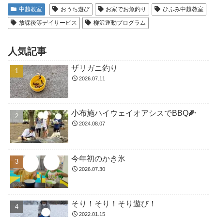
中越教室
おうち遊び
お家でお魚釣り
ひふみ中越教室
放課後等デイサービス
柳沢運動プログラム
人気記事
ザリガニ釣り
2026.07.11
小布施ハイウェイオアシスでBBQ🌽
2024.08.07
今年初のかき氷
2026.07.30
そり！そり！そり遊び！
2022.01.15