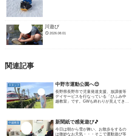
川遊び
2026.08.01
関連記事
中野市運動公園へ😊
スタッフ
長野県長野市で児童発達支援、放課後等
デイサービスを行なっている「ひふみ中
越教室」です。GWも終わりが見えてきま
したが、今日は中越教室では初めて行く
公園へお出かけ！少し離れた中野市にあ
る運動公園へ行ってきました😊広々とし
たターザンロープコーナ...
新聞紙で感覚遊び🎵
中越教室
今日は朝から雪が舞い、お散歩をするの
は微妙なお天気・・・そこで運動遊び等