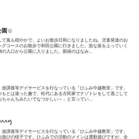
公園☺
して風も穏やかで、よいお散歩日和になりましたね。児童発達のお
ングコースのお散歩で和田公園に行きました。急な坂を上っていく
の入口から公園に入りました。新緑のはなみ...
、放課後等デイサービスを行なっている「ひふみ中越教室」です。
つもとは違った趣で、松代にある古民家でナゾトレをして過ごして
ちゃんちみたいでなつかしい～」と言ってい...
^*)
、放課後等デイサービスを行なっている「ひふみ中越教室」です。
由遊びの様子です。ひふみでの活動のメインは運動遊びですが、全