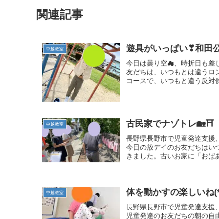
関連記事
遊具がいっぱい❣和田
中越教室
今日は曇り空☁、時折日も差
友だちは、いつもとは違うロ
コースで、いつもと違う反対側
古民家でナゾトレ🏡⛩️
中越教室
長野県長野市で児童発達支援
今日の放デイのお友だちはい
きました。古いお家に「おばあ
体を動かすの楽しいね(*^
中越教室
長野県長野市で児童発達支援
児童発達のお友だちの朝の自