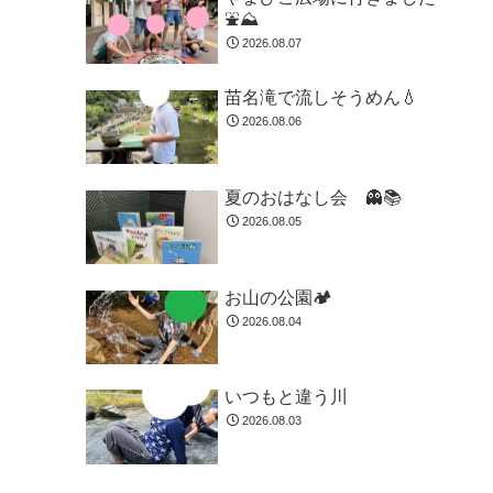
⛲️⛰️
2026.08.07
苗名滝で流しそうめん💧
2026.08.06
夏のおはなし会 👻📚️
2026.08.05
お山の公園🏕️
2026.08.04
いつもと違う川
2026.08.03