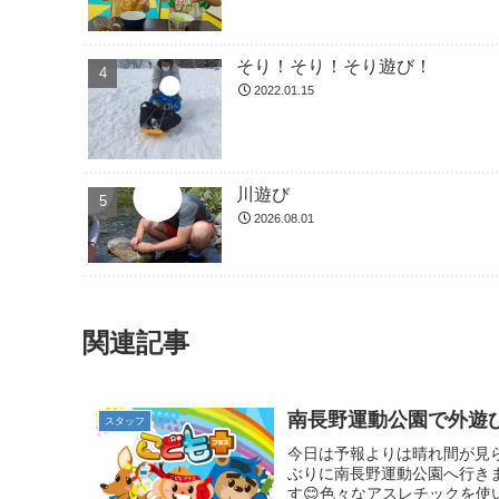
そり！そり！そり遊び！
2022.01.15
川遊び
2026.08.01
関連記事
南長野運動公園で外遊び
スタッフ
今日は予報よりは晴れ間が見
ぶりに南長野運動公園へ行き
す😊色々なアスレチックを使