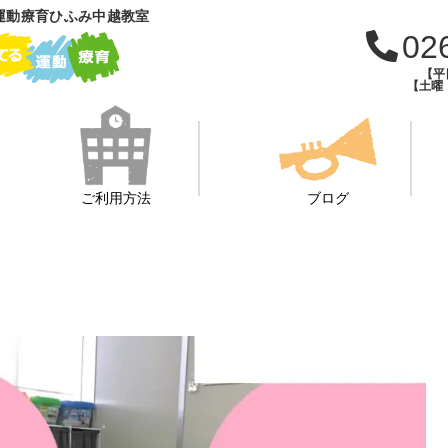
運動療育ひふみ中越教室
02
【平日
【土曜・
ご利用方法
ブログ