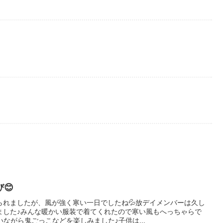
😊
られましたが、風が強く寒い一日でしたね💦放デイメンバーは久し
ました♪みんな暖かい服装で着てくれたので寒い風もへっちゃらで
いながら鬼ごっこなどを楽しみました♪子供は...