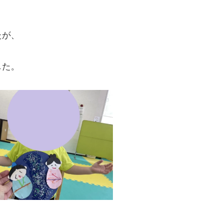
たが、
した。