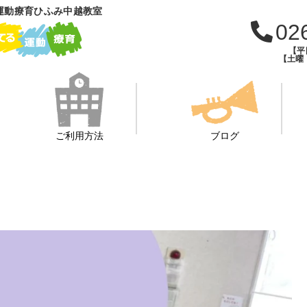
運動療育ひふみ中越教室
02
【平日
【土曜・
ご利用方法
ブログ