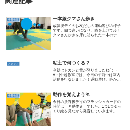
関連記事
一本線クマさん歩き
中越教室
放課後デイのお友だちの運動遊びの様子
です。四つ這いになり、膝を上げて歩く
クマさん歩きを床に貼られた一本のテー
プに沿って進む運動です。手足の幅が狭
くなる為バランスがとりにくくなるので
すが、それぞれチャレンジしていまし
た。また、線を意識すること...
粘土で何つくる？
スタッフ
今朝はドカンと雪が降りましたね(；・
∀・)中越教室では、今日の午前中は室内
活動を行ないました！運動遊び、静かな
活動が終わったら、みんな椅子に座って
集合です☆スタッフが話す粘土遊びの説
明をとっても集中して聞けています(*^^*)
動作を覚えよう🏃
中越教室
今日が初めての...
今日の放課後デイのフラッシュカードの
時間は ＃動作＃ でした。1つ1つゆっ
くり絵を見ながら発音していきます。質
問コーナーでは「何をしているかな？」
に対して 「どうぶつをさわっている」
と答えてくれたお友だち。まだ発語が難
しいお友だちは「立って...