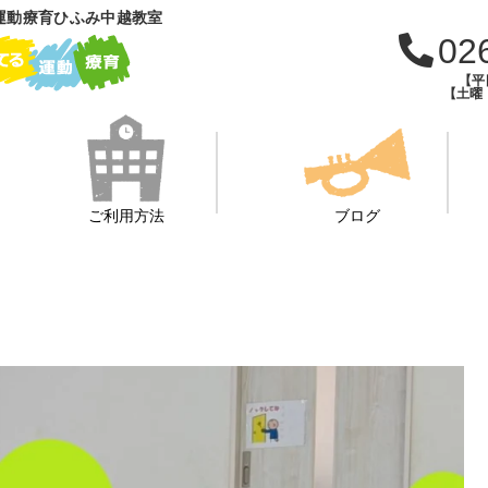
運動療育ひふみ中越教室
02
【平日
【土曜・
ご利用方法
ブログ