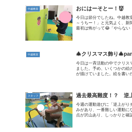
おにはーそとー！👹
中越教室
今日は節分でしたね。中越教
～うちー！」と元気よく、新
最初は怖がって😂「やらない
🎄クリスマス飾り🎄part
中越教室
今日は一斉活動の中でクリス
ました。予め、いくつかの絵
が描けていました。絵を書いた
過去最高難度！？ 逆
スタッフ
今週の運動遊びに「逆上がり
みがあり、一番難しい運動にな
点が沢山あり、しっかりと確認