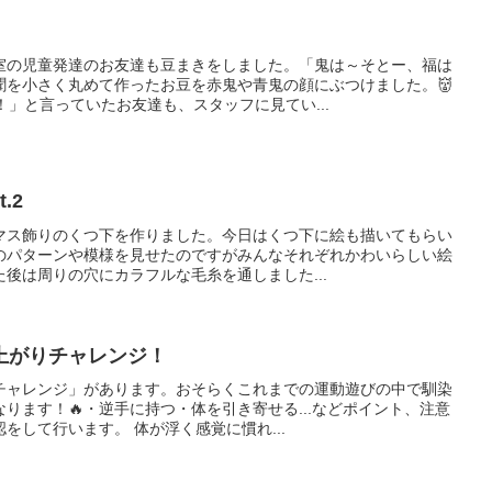
室の児童発達のお友達も豆まきをしました。「鬼は～そとー、福は
聞を小さく丸めて作ったお豆を赤鬼や青鬼の顔にぶつけました。👹
！」と言っていたお友達も、スタッフに見てい...
.2
マス飾りのくつ下を作りました。今日はくつ下に絵も描いてもらい
のパターンや模様を見せたのですがみんなそれぞれかわいらしい絵
後は周りの穴にカラフルな毛糸を通しました...
上がりチャレンジ！
チャレンジ」があります。おそらくこれまでの運動遊びの中で馴染
ります！🔥・逆手に持つ・体を引き寄せる...などポイント、注意
をして行います。 体が浮く感覚に慣れ...