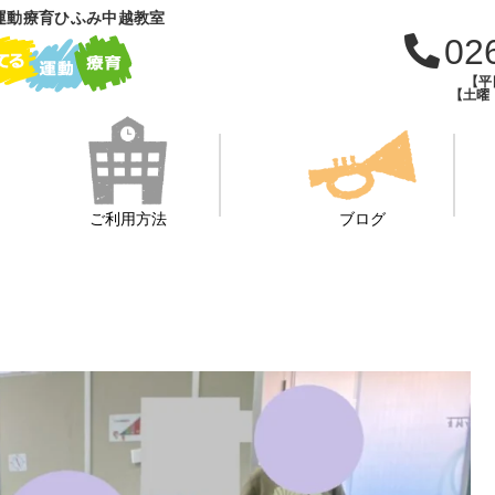
運動療育ひふみ中越教室
02
【平日
【土曜・
ご利用方法
ブログ