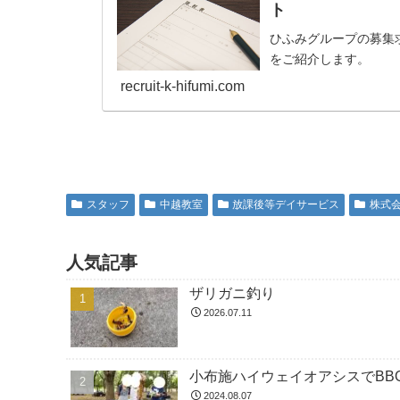
ト
ひふみグループの募集
をご紹介します。
recruit-k-hifumi.com
スタッフ
中越教室
放課後等デイサービス
株式
人気記事
ザリガニ釣り
2026.07.11
小布施ハイウェイオアシスでBBQ
2024.08.07