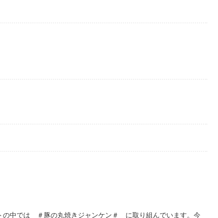
トの中では ＃豚の丸焼きジャンケン＃ に取り組んでいます。今