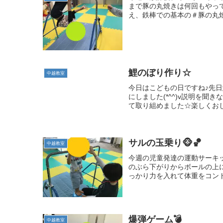
まで豚の丸焼きは何回もやっ
え、鉄棒での基本の＃豚の丸焼
鯉のぼり作り☆
中越教室
今日はこどもの日ですね♪先
にしました(*^^)v説明を聞
て取り組めました☆楽しくおし
サルの玉乗り🐵🏀
中越教室
今週の児童発達の運動サーキ
のぶら下がりからボールの上
っかり力を入れて体重をコント
爆弾ゲーム💣
中越教室