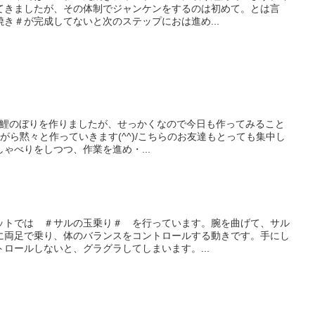
てきましたが、その体制でジャンケンをするのは初めて。とは言
き＃が完成してないと次のステップにおは進め...
日鯉のぼりを作りましたが、せっかくなので今日も作ってみること
きながら黙々と作っていきます(^^)/こちらのお友達もとっても集中し
ゃべりをしつつ、作業を進め・...
ットでは ＃サルの玉乗り＃ を行っています。腕を曲げて、サル
に両足で乗り、体のバランスをコントロールする動きです。手にし
ロールしないと、グラグラしてしまいます。...