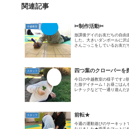
関連記事
✂制作活動✂
中越教室
放課後デイのお友だちの自由
した。大きいダンボールに沢
さんごっこをしているお友だち
四つ葉のクローバーを
スタッフ
今日の中越教室の様子です♫
た放デイチーム！お昼ごはん
レチックなどで一通り遊んだお
前転★
スタッフ
今週の運動遊びのサーキット
なりました★両手をマットに