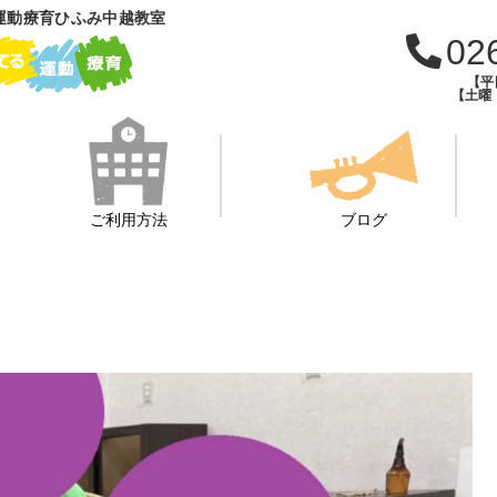
運動療育ひふみ中越教室
02
【平日
【土曜・
ご利用方法
ブログ