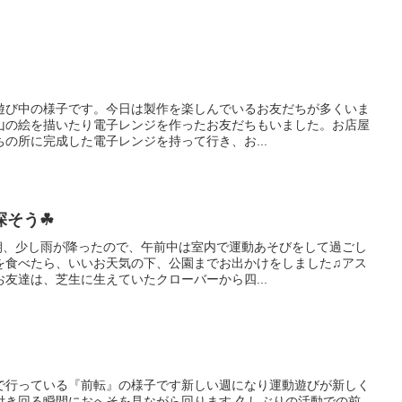
遊び中の様子です。今日は製作を楽しんでいるお友だちが多くいま
山の絵を描いたり電子レンジを作ったお友だちもいました。お店屋
の所に完成した電子レンジを持って行き、お...
探そう☘
朝、少し雨が降ったので、午前中は室内で運動あそびをして過ごし
を食べたら、いいお天気の下、公園までお出かけをしました♫アス
友達は、芝生に生えていたクローバーから四...
で行っている『前転』の様子です新しい週になり運動遊びが新しく
付き回る瞬間におへそを見ながら回ります 久しぶりの活動での前