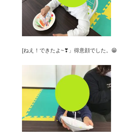
[ねえ！できたよ~❣」得意顔でした。😁