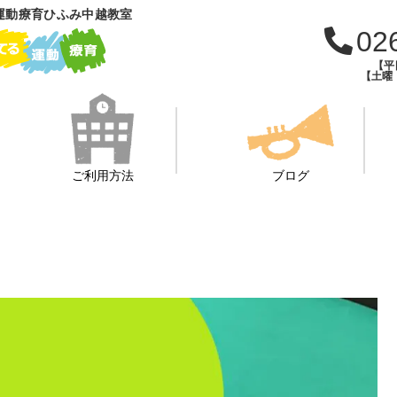
運動療育ひふみ中越教室
02
【平日
【土曜・
ご利用方法
ブログ