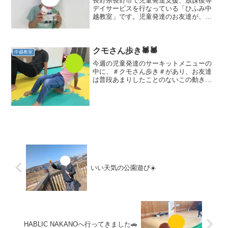
長野県長野市で児童発達支援、放課後等
デイサービスを行なっている「ひふみ中
越教室」です。児童発達のお友達が、製
作活動でアイスクリームを作りました。
カップの模様まで細かく作ってみまし
た！切る、貼る、クシャクシャに丸める●
花紙を丸めるのは、手の発...
クモさん歩き🕷🕷
中越教室
今週の児童発達のサーキットメニューの
中に、＃クモさん歩き＃があり、お友達
は普段あまりしたことのないこの動きを
頑張って行っています。クモ🕷のように
手で体を支えしっかりキープできないと
前進していくことが難しい動きです。手
を後ろに置き、腕をしっか...
いい天気の公園遊び☀️
HABLIC NAKANOへ行ってきました🚗