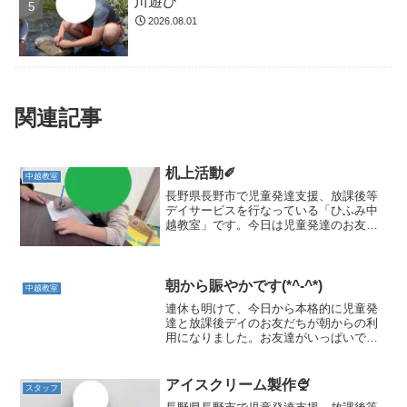
川遊び
2026.08.01
関連記事
机上活動✐
中越教室
長野県長野市で児童発達支援、放課後等
デイサービスを行なっている「ひふみ中
越教室」です。今日は児童発達のお友だ
ちは通常の運動遊び・静かな活動後に机
上活動を行いました。個々の発達に合わ
せ、指先を使う活動やシール貼り、鉛筆
やクレヨンでの線引き、迷...
朝から賑やかです(*^-^*)
中越教室
連休も明けて、今日から本格的に児童発
達と放課後デイのお友だちが朝からの利
用になりました。お友達がいっぱいでと
っても賑やかな中越教室。カードゲーム
や製作を楽しむお友だちブロックやトン
ネルなどで遊ぶお友だち朝の自由遊びは
アイスクリーム製作🍨
スタッフ
それぞれ自分の好きな遊び...