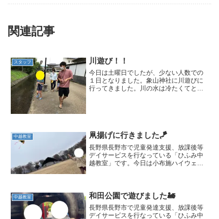
関連記事
川遊び！！
スタッフ
今日は土曜日でしたが、少ない人数での
１日となりました。象山神社に川遊びに
行ってきました。川の水は冷たくてとっ
ても気持ちよかったです！サワガニや貝
殻をみつけて遊びました。卵のついたサ
ワガニもいて、みんなそーっと触ってい
ました。たくさん遊んで、...
凧揚げに行きました🪁
中越教室
長野県長野市で児童発達支援、放課後等
デイサービスを行なっている「ひふみ中
越教室」です。今日は小布施ハイウェイ
オアシスに行き、お正月の遊びとして凧
揚げをしてきました☺️風がそこまで強く
なく、最初は中々飛ばずに苦戦していた
児童たちただ、諦めずに...
和田公園で遊びました🚂
中越教室
長野県長野市で児童発達支援、放課後等
デイサービスを行なっている「ひふみ中