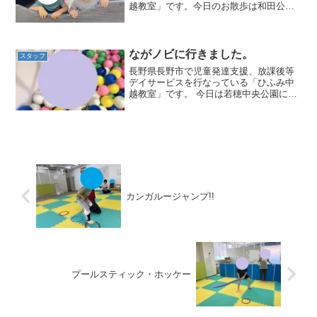
越教室」です。今日のお散歩は和田公園
へ🚶‍♀️だんだん外遊びが厳しくなってきま
した...😓日陰に入ると比較的涼しいです
が、メインの遊具や汽車の遊具は日にさ
らされているの...
ながノビに行きました。
スタッフ
長野県長野市で児童発達支援、放課後等
デイサービスを行なっている「ひふみ中
越教室」です。 今日は若穂中央公園に行
く予定でしたが、雨が降ってしまった
為、午前中は教室で軽く体を動かしてか
らお弁当を食べ、午後からながノビに行
って遊びました。 一般の...
カンガルージャンプ!!
プールスティック・ホッケー