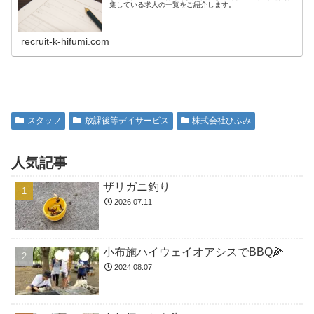
集している求人の一覧をご紹介します。
recruit-k-hifumi.com
スタッフ
放課後等デイサービス
株式会社ひふみ
人気記事
ザリガニ釣り
2026.07.11
小布施ハイウェイオアシスでBBQ🌽
2024.08.07