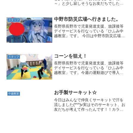
～」と少し寂しそうなお友だちでした
が、プールでは広々と楽しむ事が出来ま
した。まずは、しっかりと準備運動！！
プールでは寝転んでみたり、顔をつけて
中野市防災広場へ行きました。
スタッフ
バタ足をしたり少人数ならで...
長野県長野市で児童発達支援、放課後等
デイサービスを行なっている「ひふみ中
越教室」です。 今日は中野市防災広場の
「痛車おたのもしやんす」のイベントに
行きました。会場では、パトカーや消防
車の他にも、緊急災害対応ATV四輪バギ
ー「イエローキメラ」...
コーンを狙え！
スタッフ
長野県長野市で児童発達支援、放課後等
デイサービスを行なっている「ひふみ中
越教室」です。今週の運動遊びで導入と
して行なったミニゲームをご紹介します
😊カラーカップで円陣を作り、円の中に
３名、外側に1名児童を振り分けます。中
心には二段に積んだコー...
お手製サーキット☆
中越教室
今日はみんなで仲良くサーキットで汗を
流しました(*^^)v実はそのサーキット、お
友だちが考えて作ったんです！！カラー
コーンをチョイスしたお友だちは上手に
並べています🎵お次はフープ！たくさん
かかえ難易度高めに置いていきます(*´ω
｀*)💦マッ...