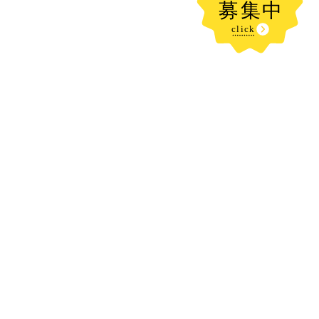
新着記事
やまびこ広場に行きました⛲️⛰️
2026.08.07