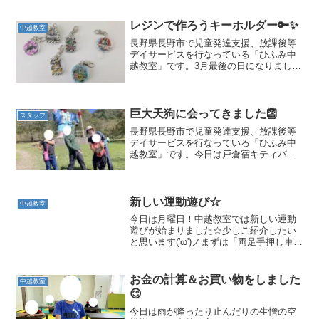
レジンで作ろうキーホルダー🔑✨️
中越教室
長野県長野市で児童発達支援、放課後等
デイサービスを行なっている「ひふみ中
越教室」です。3月最後の日になりました
ね。今日の放課後デイのお友達はレジン
でキーホルダーを製作しました。🔑それ
ぞれに作りたいメインの絵柄やシールを
決めて、切って貼り付け...
巨大天狗に会ってきました👺
スタッフ
長野県長野市で児童発達支援、放課後等
デイサービスを行なっている「ひふみ中
越教室」です。今日は戸倉宿キティパー
クに遊びに行きました。涼しい日が増え
てきましたが、日中の日差しが強くて遊
んでいると汗を沢山かいてしまいます💦
長いローラーコースター...
新しい運動遊び☆
中越教室
今日は月曜日！中越教室では新しい運動
遊びが始まりました☆少しご紹介したい
と思います('ω')ノまずは「両足手押し車」
です！赤い輪から青い輪まで、両手だけ
で進みます☆とっても上手にできました♪
次は「両足ジャンプ越え」です！ジャン
お金の計算＆お買い物をしました
中越教室
プが大好きなみ...
😊
今日は雨が降ったり止んだりの生憎の空