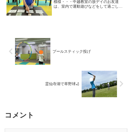
模様・・・中越教室の放デイのお友達
は、室内で運動遊びなどをして過ごした
後、机上活動としてお金の計算について
取り組みました★まずはプリントを使
い、基本的な小銭の数え方などを復習す
るみんな😊真剣に取り組めてい...
プールスティック投げ
霊仙寺湖で草野球🏏
コメント