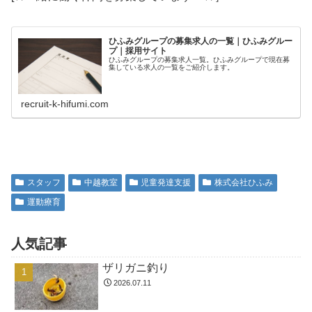
ひふみグループの募集求人の一覧｜ひふみグルー
プ｜採用サイト
ひふみグループの募集求人一覧。ひふみグループで現在募
集している求人の一覧をご紹介します。
recruit-k-hifumi.com
スタッフ
中越教室
児童発達支援
株式会社ひふみ
運動療育
人気記事
ザリガニ釣り
2026.07.11