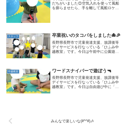
だちがいました😊空気入れを使って風船
を膨らませたら、手を離して風船ロケッ
ト！面白い動きをする風船に、他のお友
達も大喜びです😊風船を結んだあとは、
落とさないように風船バレー！！足だけ
使える、手だけ使える、と...
卒業祝いのタコパをしました🐙🎉
スタッフ
長野県長野市で児童発達支援、放課後等
デイサービスを行なっている「ひふみ中
越教室」です。今日は午前中に公園遊び
をした後、午後は調理活動を行いました♪
給食着やエプロンに着替え、手をしっか
り洗ったら調理スタート！今日はおやつ
たこ焼きを作ります🐙ま...
ワードスナイパーで遊ぼう🔫
中越教室
長野県長野市で児童発達支援、放課後等
デイサービスを行なっている「ひふみ中
越教室」です。今日は自由遊び中に「ワ
ードスナイパーキッズ」というカードゲ
ームで遊びました😊ひらがなとお題が書
いてあるカードをめくっていき、早く答
えた人がカードをゲット、...
みんなで楽しいな(#^^#)🎶