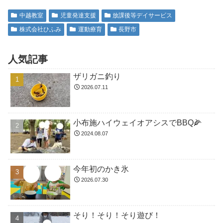
中越教室
児童発達支援
放課後等デイサービス
株式会社ひふみ
運動療育
長野市
人気記事
ザリガニ釣り
2026.07.11
小布施ハイウェイオアシスでBBQ🌽
2024.08.07
今年初のかき氷
2026.07.30
そり！そり！そり遊び！