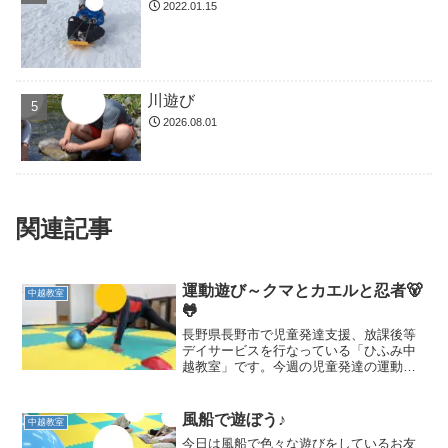
2022.01.15
川遊び
2026.08.01
関連記事
運動遊び～クマとカエルと忍者🐻
中越教室
🐸
長野県長野市で児童発達支援、放課後等
デイサービスを行なっている「ひふみ中
越教室」です。今週の児童発達の運動遊
びでは、イメージしやすい動きに楽しい
応用を取り入れて行っています。クマホ
ッケー ではクマ歩きの姿勢を支持しな
風船で遊ぼう♪
中越教室
がら、ボールを相手の陣地...
今日は風船で色々な遊びをしているお友