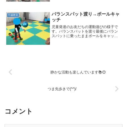
はみんな砂場遊びに夢中でした。プリン
を作ったり、上にかける砂をきれいに振
るってくれるお友だちも...
バランスパット渡り→ボールキャ
中越教室
ッチ
児童発達のお友だちの運動遊びの様子で
す。バランスパットを渡り最後にバラン
スパットに乗ったままボールをキャッチ
する運動です。不安定なパットを渡るこ
とでバランス感覚や足裏の感覚、脚力を
育てていきます。始めはバランスパット
を渡るのも難しいお友だち...
静かな活動も楽しんでいます📚😊
つま先歩きで(^^)/
コメント