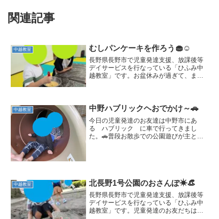
関連記事
むしパンケーキを作ろう🧁☺️
中越教室
長野県長野市で児童発達支援、放課後等
デイサービスを行なっている「ひふみ中
越教室」です。お盆休みが過ぎて、また
賑やかなお友達が戻ってきました。今日
は調理活動でみんなで＃むしパンケーキ
＃を作りました。🧁卵割りをしたりお水
をいれたりと分担をして、...
中野ハブリックヘおでかけ～🚗
中越教室
今日の児童発達のお友達は中野市にあ
る ハブリック に車で行ってきまし
た。🚗普段お散歩での公園遊びが主とな
っているので、お友達と一緒のドライブ
もみんな嬉しそうでした。🌝ハブリック
の児童用のフロアーには安全でカラフル
な楽しい遊具があり、クネクネ...
北長野1号公園のおさんぽ☀👒
中越教室
長野県長野市で児童発達支援、放課後等
デイサービスを行なっている「ひふみ中
越教室」です。児童発達のお友だちは北
長野1号公園にお散歩に行きました。今日