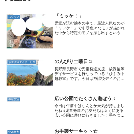
「ミッケ！」
スタッフ
児童が読む絵本の中で、最近人気なのが
「ミッケ！」です😊色々なモノが描かれ
た中から特定のモノを探し出すという趣
旨の絵本なのですが、みんなとっても集
中して読むことができています♪一人でじ
っくり探すのもよし、みんなで「あっ
た！」「ここだ！」と協力...
のんびり土曜日☺️
放課後等デイサービス
長野県長野市で児童発達支援、放課後等
デイサービスを行なっている「ひふみ中
越教室」です。今日は放課後デイのお友
達が一名だけになった為、ぽかぽかのい
いお天気の中、のんびり外遊びをしてき
ました♪道端のお花を見たり、汽車の遊具
でダイナミックに遊んだ...
広い公園でたくさん遊ぼう♫
中越教室
今日は午前中はなんとか天気が持ちまし
たね♫児童発達のお友だちは近くにある
広い公園に遊びに行きました！手をつな
いでみんなでいっちに♫いっちに♫上手に
歩いてくることができました☆さっそく
大好きなアスレチックで遊びだすお友だ
お手製サーキット☆
中越教室