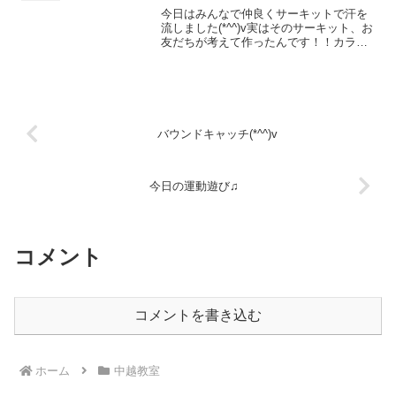
ち(*^^*)ここの公...
今日はみんなで仲良くサーキットで汗を
流しました(*^^)v実はそのサーキット、お
友だちが考えて作ったんです！！カラー
コーンをチョイスしたお友だちは上手に
並べています🎵お次はフープ！たくさん
かかえ難易度高めに置いていきます(*´ω
｀*)💦マッ...
バウンドキャッチ(*^^)v
今日の運動遊び♫
コメント
コメントを書き込む
ホーム
中越教室