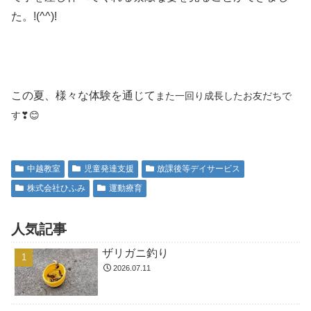
た。!(^^)!
この夏、様々な体験を通じて
また一回り成長したお友だちで
す❣😊
中越教室
児童発達支援
放課後等デイサービス
株式会社ひふみ
運動療育
人気記事
ザリガニ釣り
2026.07.11