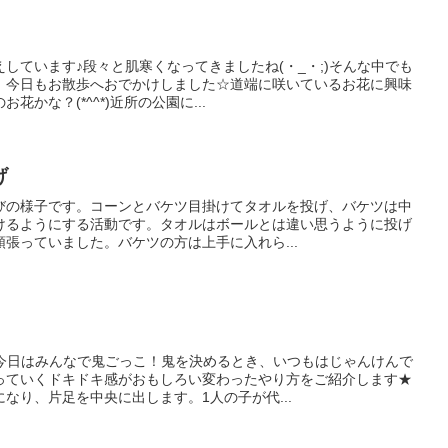
しています♪段々と肌寒くなってきましたね(・_・;)そんな中でも
、今日もお散歩へおでかけしました☆道端に咲いているお花に興味
かな？(*^^*)近所の公園に...
げ
びの様子です。コーンとバケツ目掛けてタオルを投げ、バケツは中
けるようにする活動です。タオルはボールとは違い思うように投げ
張っていました。バケツの方は上手に入れら...
今日はみんなで鬼ごっこ！鬼を決めるとき、いつもはじゃんけんで
っていくドキドキ感がおもしろい変わったやり方をご紹介します★
なり、片足を中央に出します。1人の子が代...