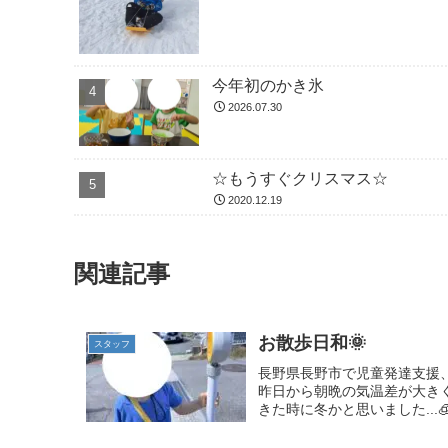
今年初のかき氷
2026.07.30
☆もうすぐクリスマス☆
2020.12.19
関連記事
お散歩日和🌞
スタッフ
長野県長野市で児童発達支援
昨日から朝晩の気温差が大き
きた時に冬かと思いました...