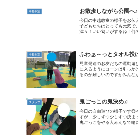
お散歩しながら公園へ♪
中越教室
今日の中越教室の様子をお伝え
子どもたちはとっても元気で
津々！いい匂いがするね！何のお花
ふわぁ～っとタオル投
中越教室
児童発達のお友だちの運動遊
に入るようにコーンは引っか
るのが難しいのですがみんな頑
鬼ごっこの鬼決め♫
スタッフ
今日の自由遊びの様子です
すが、少しずつ少しずつ決ま
鬼ごっこをやる人みんなで輪に