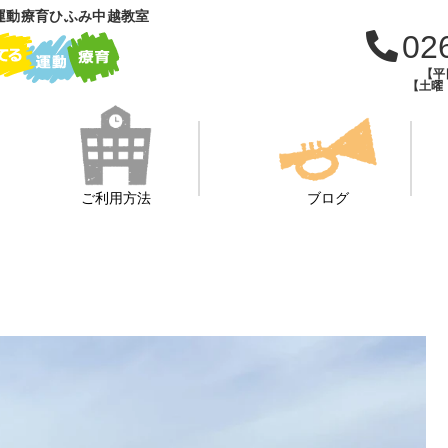
運動療育ひふみ中越教室
02
【平日
【土曜・
ご利用方法
ブログ